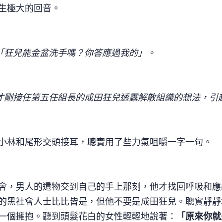
生極大的回音。
「狂兒能金盆洗手嗎？你答應過我的」。
才剛接任第五任組長的成田狂兒透露解散組織的想法，引
小林和尾形交頭接耳，聰實用了些力氣咀嚼一字一句。
會，男人的遺物交到自己的手上那刻，他才找回呼吸和應
的黑社會人士比比皆是，但他不要是成田狂兒。聰實靜靜
一個擁抱。聽到頭髮花白的女性輕輕地說著：
「原來你就