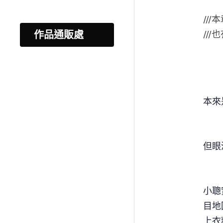
//
作品通販處
//
本來
但眼
小聰
目地
上衣