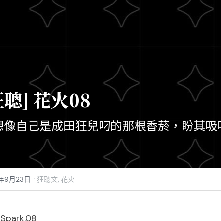
狂聰] 花火08
想像自己是成田狂兒叼的那根香菸，盼其吸
·
5年9月23日
狂聰文,
花火
─
Spark.08