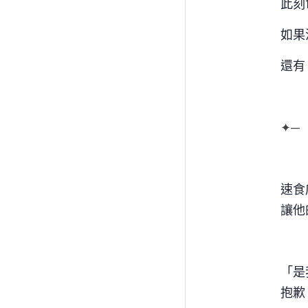
此刻
如果
還有
✦─
速食
讓他
「是
抱歉