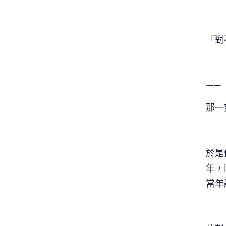
「對
——
那一
於是
年，
當年