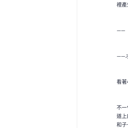
裡產
——
——
看著
不一
道上
和子