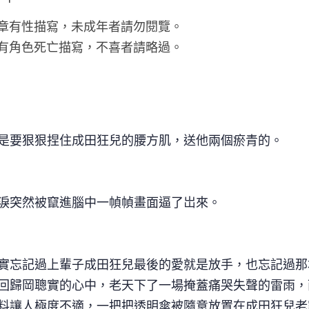
/本章有性描寫，未成年者請勿閱覽。
/也有角色死亡描寫，不喜者請略過。
是要狠狠捏住成田狂兒的腰方肌，送他兩個瘀青的。
淚突然被竄進腦中一幀幀畫面逼了岀來。
實忘記過上輩子成田狂兒最後的愛就是放手，也忘記過那
回歸岡聰實的心中，老天下了一場掩蓋痛哭失聲的雷雨，
料讓人極度不適，一把把透明傘被隨意放置在成田狂兒老