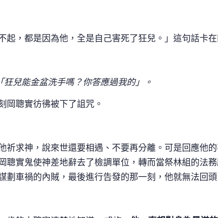
不起，都是因為他，全是自己害死了狂兒。」這句話卡在
「狂兒能金盆洗手嗎？你答應過我的」。
刻岡聰實彷彿被下了詛咒。
他祈求神，說來世還要相遇、不要再分離。可是回應他的
岡聰實鬼使神差地辭去了檢調單位，轉而當祭林組的法務
謀劃車禍的內賊，最後進行告發的那一刻，他就無法回頭