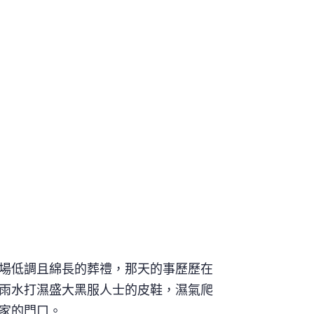
場低調且綿長的葬禮，那天的事歷歷在
雨水打濕盛大黑服人士的皮鞋，濕氣爬
家的門口。