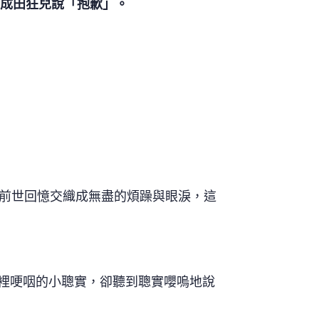
的成田狂兒說「抱歉」。
前世回憶交織成無盡的煩躁與眼淚，這
懷裡哽咽的小聰實，卻聽到聰實嚶嗚地說