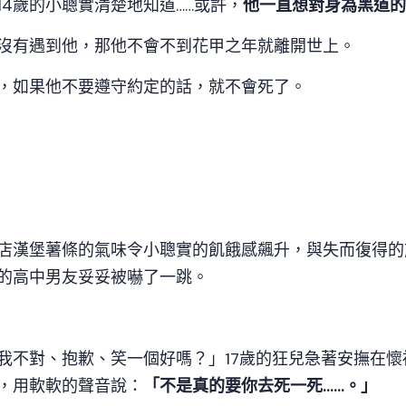
14歲的小聰實清楚地知道……或許，
他一直想對身為黑道
沒有遇到他，那他不會不到花甲之年就離開世上。
，如果他不要遵守約定的話，就不會死了。
店漢堡薯條的氣味令小聰實的飢餓感飆升，與失而復得的
的高中男友妥妥被嚇了一跳。
我不對、抱歉、笑一個好嗎？」17歲的狂兒急著安撫在
，用軟軟的聲音說：
「不是真的要你去死一死……。」