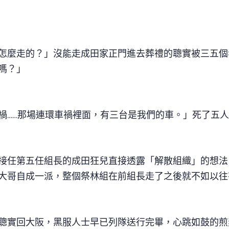
怎麼走的？」沒能走成田家正門進去葬禮的聰實被三五個
嗎？」
禍……那場連環車禍裡面，有三台是我們的車。」死了五
接任第五任組長的成田狂兒直接透露「解散組織」的想法
大哥自成一派，整個祭林組在前組長走了之後就不如以往
聰實回大阪，黑服人士早已列隊送行完畢，心跳如鼓的煎