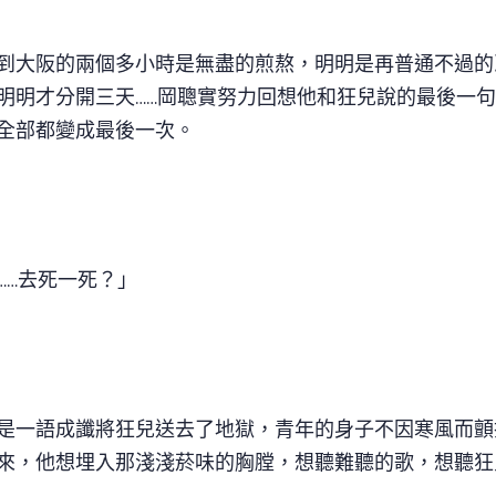
到大阪的兩個多小時是無盡的煎熬，明明是再普通不過的
明明才分開三天……岡聰實努力回想他和狂兒說的最後一
全部都變成最後一次。
……去死一死？」
是一語成讖將狂兒送去了地獄，青年的身子不因寒風而顫
來，他想埋入那淺淺菸味的胸膛，想聽難聽的歌，想聽狂